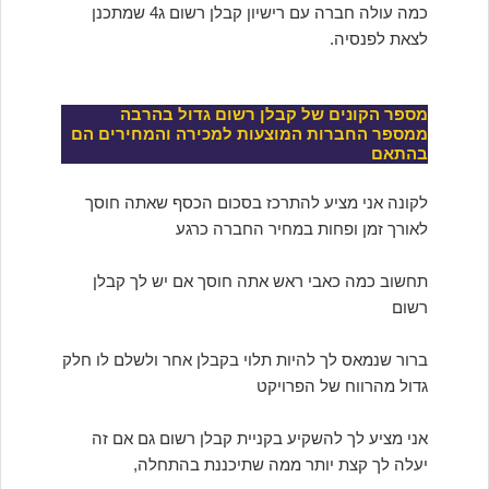
כמה עולה חברה עם רישיון קבלן רשום ג4 שמתכנן
לצאת לפנסיה.
מספר הקונים של קבלן רשום גדול בהרבה
ממספר החברות המוצעות למכירה והמחירים הם
בהתאם
לקונה אני מציע להתרכז בסכום הכסף שאתה חוסך
לאורך זמן ופחות במחיר החברה כרגע
תחשוב כמה כאבי ראש אתה חוסך אם יש לך קבלן
רשום
ברור שנמאס לך להיות תלוי בקבלן אחר ולשלם לו חלק
גדול מהרווח של הפרויקט
אני מציע לך להשקיע בקניית קבלן רשום גם אם זה
יעלה לך קצת יותר ממה שתיכננת בהתחלה,