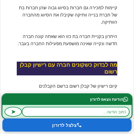
קיימות למכירה גם חברות בסיווג גבוה שהן חברות בת
של חברת בנייה וותיקה שקיבלו את הסיווג מהחברה
הוותיקה,
היתרון בקניית חברה בת כזו הוא שאתה קונה חברה
חדשה ונקייה שאינה מושפעת מפעילות החברה בעבר.
מה לבדוק כשקונים חברה עם רישיון קבלן
רשום
קיום רישיון של קבלן רשום ברשם הקבלנים
הודעת ווצאפ לדורון
על איזה בסיס התקבל הרישיון מרשם הקבלנים ?
➤
האם הרישיון מבוסס על בעל החברה בעצמו או
שהרישיון מבוסס על העסקת 2 בעלי כישורים שכירים
צלצל לדורון
שהם לא בעלי החברה.