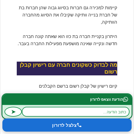
קיימות למכירה גם חברות בסיווג גבוה שהן חברות בת
של חברת בנייה וותיקה שקיבלו את הסיווג מהחברה
הוותיקה,
היתרון בקניית חברה בת כזו הוא שאתה קונה חברה
חדשה ונקייה שאינה מושפעת מפעילות החברה בעבר.
מה לבדוק כשקונים חברה עם רישיון קבלן
רשום
קיום רישיון של קבלן רשום ברשם הקבלנים
הודעת ווצאפ לדורון
על איזה בסיס התקבל הרישיון מרשם הקבלנים ?
➤
האם הרישיון מבוסס על בעל החברה בעצמו או
שהרישיון מבוסס על העסקת 2 בעלי כישורים שכירים
צלצל לדורון
שהם לא בעלי החברה.