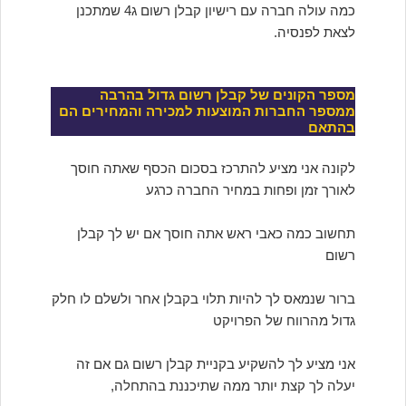
כמה עולה חברה עם רישיון קבלן רשום ג4 שמתכנן
לצאת לפנסיה.
מספר הקונים של קבלן רשום גדול בהרבה
ממספר החברות המוצעות למכירה והמחירים הם
בהתאם
לקונה אני מציע להתרכז בסכום הכסף שאתה חוסך
לאורך זמן ופחות במחיר החברה כרגע
תחשוב כמה כאבי ראש אתה חוסך אם יש לך קבלן
רשום
ברור שנמאס לך להיות תלוי בקבלן אחר ולשלם לו חלק
גדול מהרווח של הפרויקט
אני מציע לך להשקיע בקניית קבלן רשום גם אם זה
יעלה לך קצת יותר ממה שתיכננת בהתחלה,