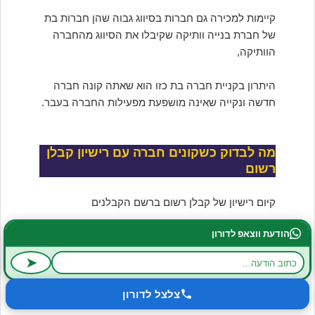
קיימות למכירה גם חברות בסיווג גבוה שהן חברות בת
של חברת בנייה וותיקה שקיבלו את הסיווג מהחברה
הוותיקה,
היתרון בקניית חברה בת כזו הוא שאתה קונה חברה
חדשה ונקייה שאינה מושפעת מפעילות החברה בעבר.
מה לבדוק כשקונים חברה עם רישיון קבלן
רשום
קיום רישיון של קבלן רשום ברשם הקבלנים
הודעת ווצאפ לדורון
על איזה בסיס התקבל הרישיון מרשם הקבלנים ?
➤
האם הרישיון מבוסס על בעל החברה בעצמו או
שהרישיון מבוסס על העסקת 2 בעלי כישורים שכירים
צלצל לדורון
שהם לא בעלי החברה.