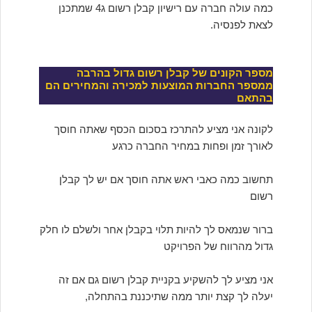
כמה עולה חברה עם רישיון קבלן רשום ג4 שמתכנן
לצאת לפנסיה.
מספר הקונים של קבלן רשום גדול בהרבה
ממספר החברות המוצעות למכירה והמחירים הם
בהתאם
לקונה אני מציע להתרכז בסכום הכסף שאתה חוסך
לאורך זמן ופחות במחיר החברה כרגע
תחשוב כמה כאבי ראש אתה חוסך אם יש לך קבלן
רשום
ברור שנמאס לך להיות תלוי בקבלן אחר ולשלם לו חלק
גדול מהרווח של הפרויקט
אני מציע לך להשקיע בקניית קבלן רשום גם אם זה
יעלה לך קצת יותר ממה שתיכננת בהתחלה,